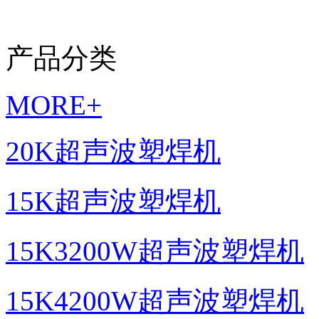
产品分类
MORE+
20K超声波塑焊机
15K超声波塑焊机
15K3200W超声波塑焊机
15K4200W超声波塑焊机